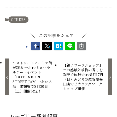
OTHERS
この記事をシェア！
〜ストリートアートで街
【親子ワークショップ】
が躍る〜<br>ミューラ
土の感触と植物の香りを
ルアートイベント
親子で体験<br>8月17日
「DOTONBORI
（日）みどりの雑貨屋梅
STREET JAM」<br>⼤
田店でビカクシダワーク
阪‧道頓堀で8月30日
ショップ開催
（⼟）開催決定！
カテゴリー新着記事