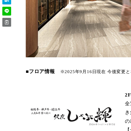
■
フロア情報
※2025年9月16日現在 今後変
2
全
き
の
【