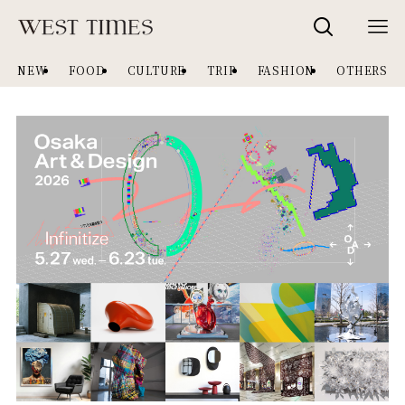
NEW
FOOD
CULTURE
TRIP
FASHION
OTHERS