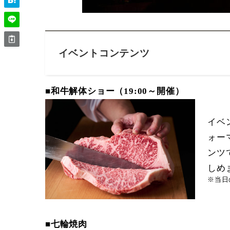
イベントコンテンツ
■和牛解体ショー（19:00～開催）
イベ
ォー
ンツ
しめ
※当日
■七輪焼肉