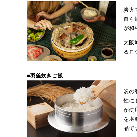
炭火
自ら
が和
大阪
るロ
■羽釜炊きご飯
炭の
性に
が使
を堪
品で