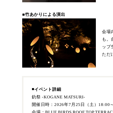
■竹あかりによる演出
会場
も。
ップ
ただ
◾️イベント詳細
釛祭 -KOGANE MATSURI-
開催日時：2026年7月25日（土）18:00～21
会場：BLUE BIRDS ROOF TOP T