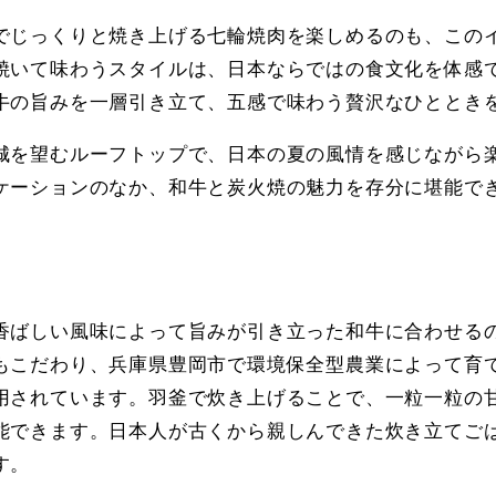
でじっくりと焼き上げる七輪焼肉を楽しめるのも、この
焼いて味わうスタイルは、日本ならではの食文化を体感
牛の旨みを一層引き立て、五感で味わう贅沢なひととき
城を望むルーフトップで、日本の夏の風情を感じながら楽しむ「J
ケーションのなか、和牛と炭火焼の魅力を存分に堪能で
香ばしい風味によって旨みが引き立った和牛に合わせる
もこだわり、兵庫県豊岡市で環境保全型農業によって育
用されています。羽釜で炊き上げることで、一粒一粒の
能できます。日本人が古くから親しんできた炊き立てご
す。