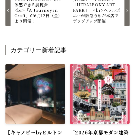
体感できる展覧会
「HERALBONY ART
<br>「A Journey in
PARK」 <br>ヘラルボ
Craft」が6月12日（金）
ニーが阪急うめだ本店で
より開催！
ポップアップ開催
カテゴリー新着記事
【キャノピーbyヒルトン
「2026年京都モダン建築