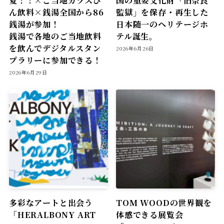
夏！！×ご当地ガラスび
国の重要文化財「旧奈良
ん飲料×銭湯全国から86
監獄」を保存・再生した
銭湯が参加！
日本随一のヘリテージホ
銭湯で各地のご当地飲料
テル誕生。
を飲んでデジタルスタン
2026年6月26日
プラリーに参加できる！
2026年6月29日
多彩なアートと出会う
TOM WOODの世界観を
「HERALBONY ART
体感できる展覧会