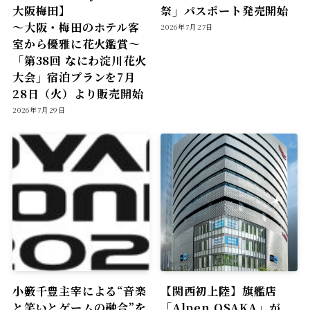
大阪梅田】
祭」パスポート発売開始
〜大阪・梅田のホテル客
2026年7月27日
室から優雅に花火鑑賞〜
「第38回 なにわ淀川花火
大会」宿泊プランを7月
28日（火）より販売開始
2026年7月29日
小籔千豊主宰による“音楽
【関西初上陸】旗艦店
と笑いとゲームの融合”を
「Alpen OSAKA」が