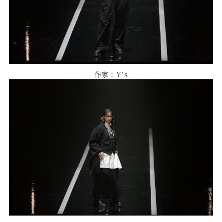
作家：Yʼs