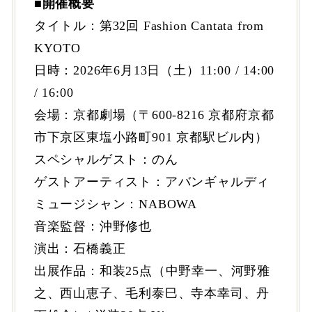
■開催概要
タイトル：第32回 Fashion Cantata from
KYOTO
⽇時：2026年6⽉13⽇（⼟）11:00 / 14:00
/ 16:00
会場：京都劇場（〒600-8216 京都府京都
市下京区東塩⼩路町901 京都駅ビル内）
スペシャルゲスト：のん
ゲストアーティスト：アバンギャルディ
ミュージシャン：NABOWA
⾳楽監督：沖野修也
演出：⽯橋義正
出展作品：和装25点（中野幸⼀、河野雅
之、⻄⼭恵⼦、⽑利泰⺒、寺本幸司、丹