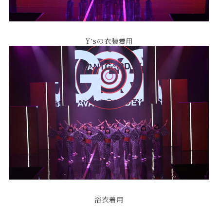
Yʼsの⾐装着⽤
浴⾐着⽤