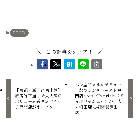
FOOD
この記事をシェア！
パン型フォルムがキュー
【京都・嵐山に初上陸】
トなフレンチトースト専
原宿竹下通りで大人気の
門店<br>〈Ivorish（ア
ボリューム系サンドイッ
イボリッシュ）〉が、大
チ専門店がオープン！
丸梅田店に期間限定出
店！