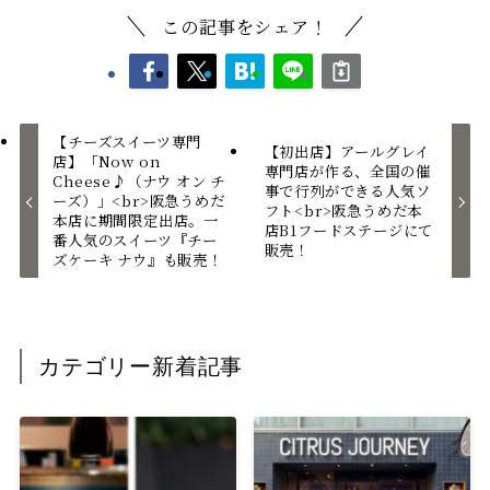
この記事をシェア！
【チーズスイーツ専門
【初出店】アールグレイ
店】「Now on
専門店が作る、全国の催
Cheese♪（ナウ オン チ
事で行列ができる人気ソ
ーズ）」<br>阪急うめだ
フト<br>阪急うめだ本
本店に期間限定出店。一
店B1フードステージにて
番人気のスイーツ『チー
販売！
ズケーキ ナウ』も販売！
カテゴリー新着記事