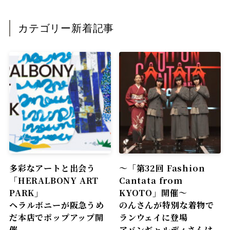
カテゴリー新着記事
多彩なアートと出会う
〜「第32回 Fashion
「HERALBONY ART
Cantata from
PARK」
KYOTO」開催〜
ヘラルボニーが阪急うめ
のんさんが特別な着物で
だ本店でポップアップ開
ランウェイに登場
催
アバンギャルディさんは