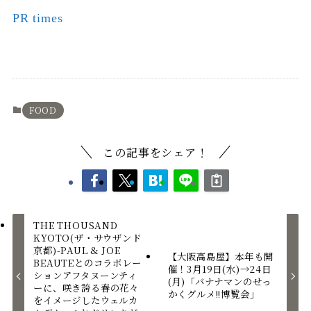
PR times
FOOD
この記事をシェア！
THE THOUSAND
KYOTO(ザ・サウザンド
京都)-PAUL & JOE
【大阪高島屋】本年も開
BEAUTEとのコラボレー
催！3月19日(水)→24日
ションアフタヌーンティ
(月)「バナナマンのせっ
ーに、咲き誇る春の花々
かくグルメ!!博覧会」
をイメージしたウェルカ