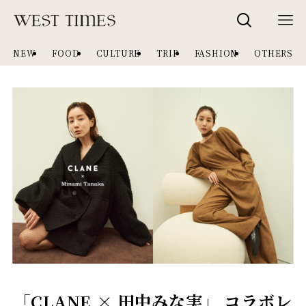
NEW
FOOD
CULTURE
TRIP
FASHION
OTHERS
「CLANE × ⽥中みな実」 コラボレ