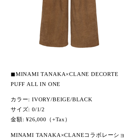
◼MINAMI TANAKA×CLANE DECORTE
PUFF ALL IN ONE
カラー: IVORY/BEIGE/BLACK
サイズ: 0/1/2
⾦額: ¥26,000（+Tax）
MINAMI TANAKA×CLANEコラボレーショ