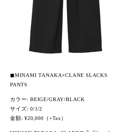
◼MINAMI TANAKA×CLANE SLACKS
PANTS
カラー: BEIGE/GRAY/BLACK
サイズ: 0/1/2
⾦額: ¥20,000（+Tax）