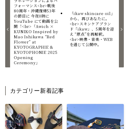
ラボレーションによるパ
フォーマンス<br>戦後
80周年・沖縄復帰53年
「ikaw skincare oil」
の節⽬に 今夜0時に
から、再びあなたに。
YouTube にて動画を公
<br>スキンケアブラン
開︕<br>「Awich ×
ド「ikaw」、5周年を迎
KUNIKO Inspired by
え “原点”を再解釈。
Mao Ishikawa “Red
<br>映像・音楽・WEB
Flower” at
を通じて公開中。
KYOTOGRAPHIE &
KYOTOPHONIE 2025
Opening
Ceremony」
カテゴリー新着記事